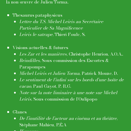
la non-œuvre de Julien Torma.
Thesaurus pataphysicus
Lettre du T.S. Michel Leiris au Secrétaire
Particulier de Sa Magnificence
Leiris le satrape
, Thieri Foulc, S.
Visions actuelles & futures
Les Zār et les manières
, Christophe Henrion, A.O.A..
Brindilles
, Sous-commission des Escortes &
Parapompes
Michel Leiris et Julien Torma
, Patrick Mouze, D.
Le sentiment de l’infini sur les bords d’une boîte de
cacao
, Paul Gayot, P.-R.G.
Note sur la note liminaire à une note sur Michel
Leiris
, Sous-commission de l’Oulipopo
Glanes
De l’inutilité de l’acteur au cinéma et au théâtre
,
Stéphane Mahieu, P.É.A