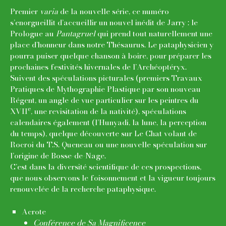
Premier
varia
de la nouvelle série, ce numéro
s’enorgueillit d’accueillir un nouvel inédit de Jarry : le
Prologue au
Pantagruel
qui prend tout naturellement une
place d’honneur dans notre Thésaurus. Le pataphysicien y
pourra puiser quelque chanson à boire, pour préparer les
prochaines festivités hivernales de l’Archéoptéryx.
Suivent des spéculations picturales (premiers Travaux
Pratiques de Mythographie Plastique par son nouveau
Régent, un angle de vue particulier sur les peintres du
e
XVII
, une revisitation de la nativité), spéculations
calendaires également (l’Hunyadi, la lune, la perception
du temps), quelque découverte sur Le Chat volant de
Rocroi du T.S. Queneau ou une nouvelle spéculation sur
l’origine de Bosse-de-Nage.
C’est dans la diversité scientifique de ces prospections,
que nous observons le foisonnement et la vigueur toujours
renouvelée de la recherche pataphysique.
Acrote
Conférence de Sa Magnificence