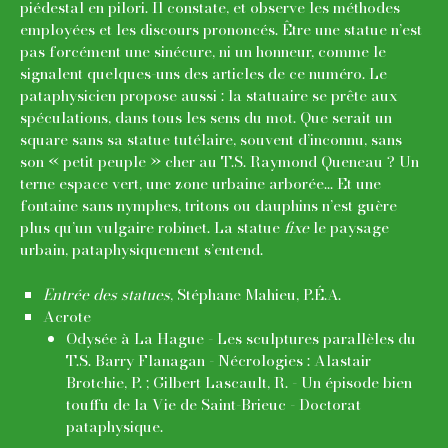
piédestal en pilori. Il constate, et observe les méthodes
employées et les discours prononcés. Être une statue n’est
pas forcément une sinécure, ni un honneur, comme le
signalent quelques-uns des articles de ce numéro. Le
pataphysicien propose aussi : la statuaire se prête aux
spéculations, dans tous les sens du mot. Que serait un
square sans sa statue tutélaire, souvent d’inconnu, sans
son « petit peuple » cher au T.S. Raymond Queneau ? Un
terne espace vert, une zone urbaine arborée... Et une
fontaine sans nymphes, tritons ou dauphins n’est guère
plus qu’un vulgaire robinet. La statue
fixe
le paysage
urbain, pataphysiquement s’entend.
Entrée des statues
, Stéphane Mahieu, P.É.A.
Acrote
Odysée à La Hague - Les sculptures parallèles du
T.S. Barry Flanagan - Nécrologies : Alastair
Brotchie, P. ; Gilbert Lascault, R. - Un épisode bien
touffu de la Vie de Saint-Brieuc - Doctorat
pataphysique.