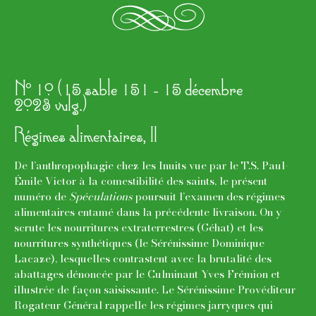
f
o
N
10 (15 sable 151 - 15 décembre
2023 vulg.)
Régimes alimentaires, II
De l’anthropophagie chez les Inuits vue par le T.S. Paul-
Émile Victor à la comestibilité des saints, le présent
numéro de
Spéculations
poursuit l’examen des régimes
alimentaires entamé dans la précédente livraison. On y
scrute les nourritures extraterrestres (Géhat) et les
nourritures synthétiques (le Sérénissime Dominique
Lacaze), lesquelles contrastent avec la brutalité des
abattages dénoncée par le Culminant Yves Frémion et
illustrée de façon saisissante. Le Sérénissime Provéditeur
Rogateur Général rappelle les régimes jarryques qui