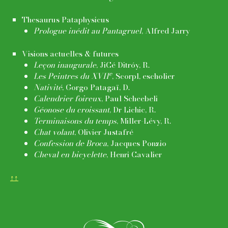
Thesaurus Pataphysicus
Prologue inédit au Pantagruel
, Alfred Jarry
Visions actuelles & futures
Leçon inaugurale
, JiCé Ditróy, R.
e
Les Peintres du XVII
, Scorpl, escholier
Nativité
, Gorgo Patagaï, D.
Calendrier foireux
, Paul Scheebeli
Géonose du croissant
, Dr Lichic, R.
Terminaisons du temps
, Miller-Lévy, R.
Chat volant
, Olivier Justafré
Confession de Broca
, Jacques Ponzio
Cheval en bicyclette
, Henri Cavalier
↑↑