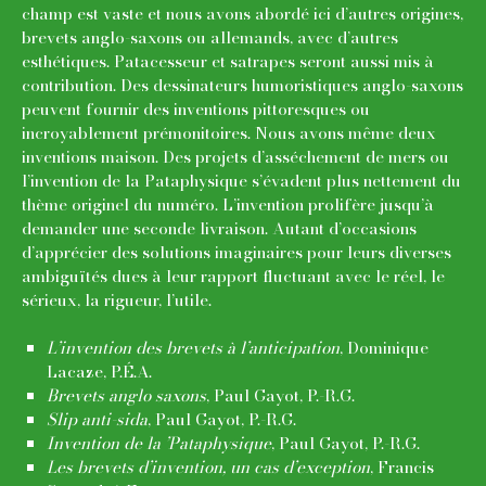
champ est vaste et nous avons abordé ici d’autres origines,
brevets anglo-saxons ou allemands, avec d’autres
esthétiques. Patacesseur et satrapes seront aussi mis à
contribution. Des dessinateurs humoristiques anglo-saxons
peuvent fournir des inventions pittoresques ou
incroyablement prémonitoires. Nous avons même deux
inventions maison. Des projets d’asséchement de mers ou
l’invention de la Pataphysique s’évadent plus nettement du
thème originel du numéro. L’invention prolifère jusqu’à
demander une seconde livraison. Autant d’occasions
d’apprécier des solutions imaginaires pour leurs diverses
ambiguïtés dues à leur rapport fluctuant avec le réel, le
sérieux, la rigueur, l’utile.
L’invention des brevets à l’anticipation
, Dominique
Lacaze, P.É.A.
Brevets anglo saxons
, Paul Gayot, P.-R.G.
Slip anti-sida
, Paul Gayot, P.-R.G.
Invention de la ’Pataphysique
, Paul Gayot, P.-R.G.
Les brevets d’invention, un cas d’exception
, Francis