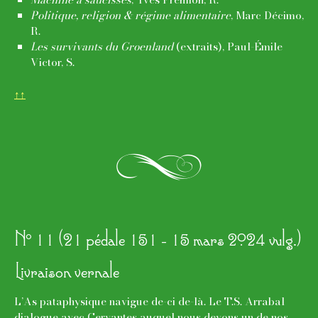
Politique, religion & régime alimentaire
, Marc Décimo,
R.
Les survivants du Groenland
(extraits), Paul-Émile
Victor, S.
↑↑
k
o
N
11 (21 pédale 151 - 15 mars 2024 vulg.)
Livraison vernale
L’As pataphysique navigue de-ci de-là. Le T.S. Arrabal
dialogue avec Cervantes auquel nous devons un de nos