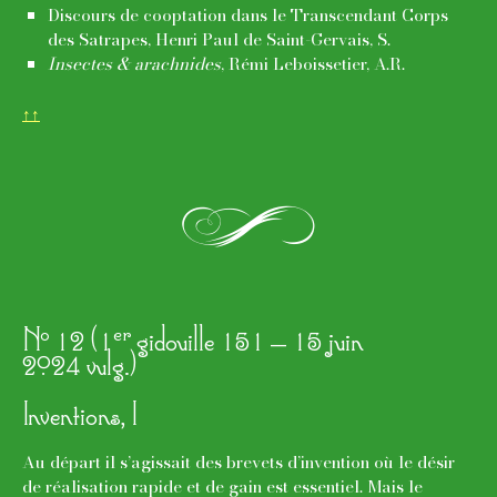
Discours de cooptation dans le Transcendant Corps
des Satrapes, Henri Paul de Saint-Gervais, S.
Insectes & arachnides
, Rémi Leboissetier, A.R.
↑↑
l
o
er
N
12 (1
gidouille 151 – 15 juin
2024 vulg.)
Inventions, I
Au départ il s’agissait des brevets d’invention où le désir
de réalisation rapide et de gain est essentiel. Mais le