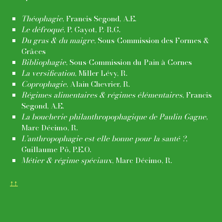
Théophagie
, Francis Segond, A.E.
Le défroqué
, P. Gayot, P.-R.G.
Du gras & du maigre
, Sous-Commission des Formes &
Grâces
Bibliophagie
, Sous-Commission du Pain à Cornes
La versification
, Miller Lévy, R.
Coprophagie
, Alain Chevrier, R.
Régimes alimentaires & régimes élémentaires
, Francis
Segond, A.E.
La boucherie philanthropophagique de Paulin Gagne
,
Marc Décimo, R.
L’anthropophagie est-elle bonne pour la santé ?
,
Guillaume Pô, P.E.O.
Métier & régime spéciaux
, Marc Décimo, R.
↑↑