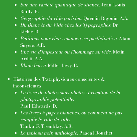
Sur une variété quantique de silence
. Jeau-Louis
Bailly, R.
Géographie du vide parisien
. Quentin Rigouin, A.A.
Du Blanc & du Vide chez les Typographes
. Dr
Lichic, R.
Pétitions pour rien : manoeuvre participative
. Alain
Snyers, A.R.
Une vie d’imposteur ou l’hommage au vide
. Metin
Arditi, A.A.
Blanc barré
, Miller Lévy, R.
Histoires des ’Pataphysiques conscientes &
inconscientes
Le livre de photos sans photos : évocation de la
photographie potentielle
.
Paul Edwards, D.
Les livres à pages blanches, ou comment ne pas
remplir le vide de vide
.
Tanka G. Tremblay, A.R.
Le tableau noir, anthologie
. Pascal Bouchet-