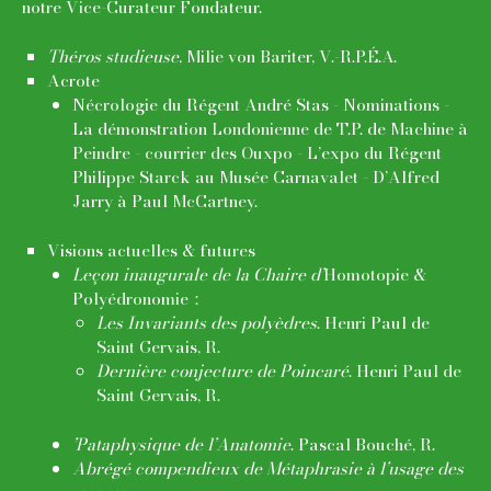
notre Vice-Curateur Fondateur.
Théros studieuse
, Milie von Bariter, V.-R.P.É.A.
Acrote
Nécrologie du Régent André Stas - Nominations -
La démonstration Londonienne de T.P. de Machine à
Peindre - courrier des Ouxpo - L’expo du Régent
Philippe Starck au Musée Carnavalet - D’Alfred
Jarry à Paul McCartney.
Visions actuelles & futures
Leçon inaugurale de la Chaire d’
Homotopie &
Polyédronomie :
Les Invariants des polyèdres
. Henri Paul de
Saint Gervais, R.
Dernière conjecture de Poincaré
. Henri Paul de
Saint Gervais, R.
’Pataphysique de l’Anatomie
. Pascal Bouché, R.
Abrégé compendieux de Métaphrasie à l’usage des