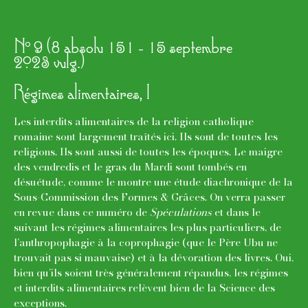
o
N
9 (8 absolu 151 - 15 septembre
2023 vulg.)
Régimes alimentaires, I
Les interdits alimentaires de la religion catholique
romaine sont largement traîtés ici. Ils sont de toutes les
religions. Ils sont aussi de toutes les époques. Le maigre
des vendredis et le gras du Mardi sont tombés en
désuétude, comme le montre une étude diachronique de la
Sous-Commission des Formes & Grâces. On verra passer
en revue dans ce numéro de
Spéculations
et dans le
suivant les régimes alimentaires les plus particuliers, de
l’anthropophagie à la coprophagie (que le Père Ubu ne
trouvait pas si mauvaise) et à la dévoration des livres. Oui,
bien qu’ils soient très généralement répandus, les régimes
et interdits alimentaires relèvent bien de la Science des
exceptions.