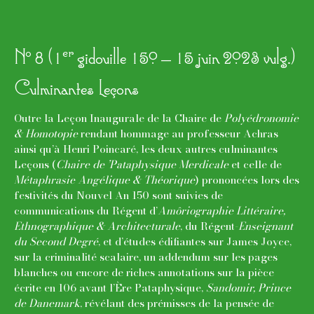
o
er
N
8 (1
gidouille 150 – 15 juin 2023 vulg.)
Culminantes Leçons
Outre la Leçon Inaugurale de la Chaire de
Polyédronomie
& Homotopie
rendant hommage au professeur Achras
ainsi qu’à Henri Poincaré, les deux autres culminantes
Leçons (
Chaire de ’Pataphysique Merdicale
et celle de
Métaphrasie Angélique & Théorique
) prononcées lors des
festivités du Nouvel An 150 sont suivies de
communications du Régent d’
Amôriographie Littéraire,
Ethnographique & Architecturale
, du Régent-
Enseignant
du Second Degré
, et d’études édifiantes sur James Joyce,
sur la criminalité scalaire, un addendum sur les pages
blanches ou encore de riches annotations sur la pièce
écrite en 106 avant l’Ère Pataphysique,
Sandomir, Prince
de Danemark
, révélant des prémisses de la pensée de