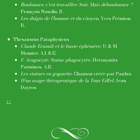
Boulonner, c’est travailler. Soit. Mais déboulonner ?
François Naudin, R.
Les doigts de l’homme et du citoyen
. Yves Frémion,
R.
Thesausrus Pataphysicus
Claude Ernoult et le buste éphémère
. U & M
Monnier, A.I. & E.
F. Aragocyté. Statue phagocytée
. Héronymüs
Parminos, A.R.
Les statues en goguette
. Chanson créée par Paulus.
D’un usage thérapeutique de la Tour Eiffel
. Jean
Dayros
↑↑
k