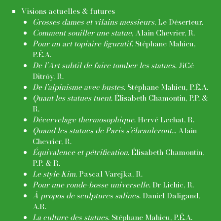
Visions actuelles & futures
Grosses dames et vilains messieurs
, Le Déserteur.
Comment souiller une statue
, Alain Chevrier, R.
Pour un art topiaire figuratif
. Stéphane Mahieu,
P.É.A.
De l’Art subtil de faire tomber les statues
. JiCé
Ditróy, R.
De l’alpinisme avec bustes
. Stéphane Mahieu, P.É.A.
Quant les statues tuent
. Élisabeth Chamontin, P.P. &
R.
Décervelage thermosophique
. Hervé Lechat, R.
Quand les statues de Paris s’ébranleront...
Alain
Chevrier, R.
Équivalence et pétrification
. Élisabeth Chamontin,
P.P. & R.
Le style Kim
. Pascal Varejka, R.
Pour une ronde-bosse universelle
. Dr Lichic, R.
À propos de sculptures salines
. Daniel Daligand,
A.R.
La culture des statues
. Stéphane Mahieu, P.É.A.