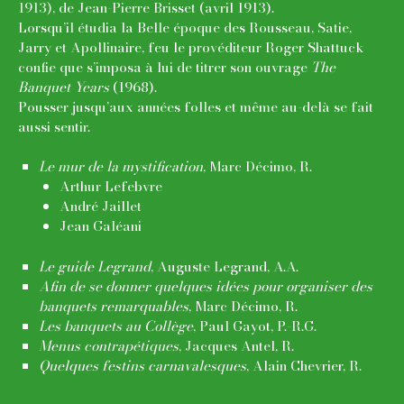
1913), de Jean-Pierre Brisset (avril 1913).
Lorsqu’il étudia la Belle époque des Rousseau, Satie,
Jarry et Apollinaire, feu le provéditeur Roger Shattuck
confie que s’imposa à lui de titrer son ouvrage
The
Banquet Years
(1968).
Pousser jusqu’aux années folles et même au-delà se fait
aussi sentir.
Le mur de la mystification
, Marc Décimo, R.
Arthur Lefebvre
André Jaillet
Jean Galéani
Le guide Legrand
, Auguste Legrand, A.A.
Afin de se donner quelques idées pour organiser des
banquets remarquables
, Marc Décimo, R.
Les banquets au Collège
, Paul Gayot, P.-R.G.
Menus contrapétiques
, Jacques Antel, R.
Quelques festins carnavalesques
, Alain Chevrier, R.