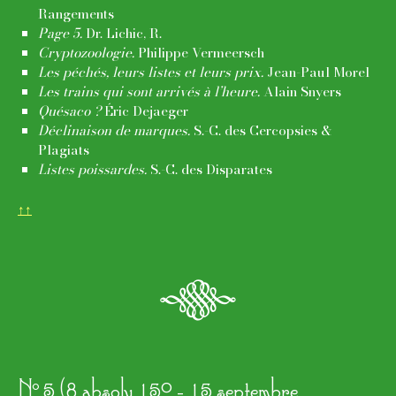
Rangements
Page 5.
Dr. Lichic, R.
Cryptozoologie.
Philippe Vermeersch
Les péchés, leurs listes et leurs prix.
Jean-Paul Morel
Les trains qui sont arrivés à l’heure.
Alain Snyers
Quésaco ?
Éric Dejaeger
Déclinaison de marques.
S.-C. des Cercopsies &
Plagiats
Listes poissardes.
S.-C. des Disparates
↑↑
q
o
N
5 (8 absolu 150 - 15 septembre