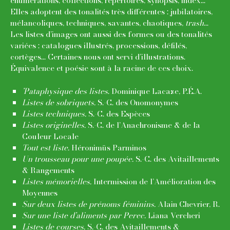
énumérations, collections, répertoires, synopsis, index...
Elles adoptent des tonalités très différentes : jubilatoires,
mélancoliques, techniques, savantes, chaotiques,
trash
...
Les listes d’images ont aussi des formes ou des tonalités
variées : catalogues illustrés, processions, défilés,
cortèges... Certaines nous ont servi d’illustrations.
Équivalence et poésie sont à la racine de ces choix.
’Pataphysique des listes
. Dominique Lacaze, P.É.A.
Listes de sobriquets.
S.-C. des Onomonymes
Listes techniques.
S.-C. des Espèces
Listes originelles.
S.-C. de l’Anachronisme & de la
Couleur Locale
Tout est liste.
Héronimüs Parminos
Un trousseau pour une poupée.
S.-C. des Avitaillements
& Rangements
Listes mémorielles.
Intermission de l’Amélioration des
Moyennes
Sur deux listes de prénoms féminins.
Alain Chevrier, R.
Sur une liste d’aliments par Perec.
Liana Vercheri
Listes de courses.
S.-C. des Avitaillements &