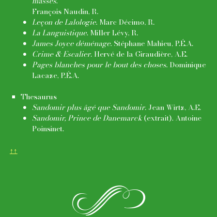
masses
.
François Naudin, R.
Leçon de Lalologie
. Marc Décimo, R.
La Languistique
. Miller Lévy, R.
James Joyce déménage
. Stéphane Mahieu, P.É.A.
Crime & Escalier
. Hervé de la Giraudière, A.E.
Pages blanches pour le bout des choses
. Dominique
Lacaze, P.É.A.
Thesaurus
Sandomir plus âgé que Sandomir
. Jean Wirtz, A.E.
Sandomir, Prince de Danemarck
(extrait). Antoine
Poinsinet.
↑↑
m