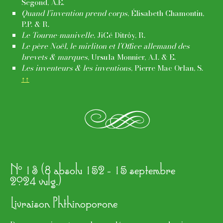
Segond, A.E.
Quand l’invention prend corps
, Élisabeth Chamontin,
P.P. & R.
Le Tourne-manivelle
, JiCé Ditrὁy, R.
Le père Noël, le mirliton et l’Office allemand des
brevets & marques
, Ursula Monnier, A.I. & E.
Les inventeurs & les inventions
, Pierre Mac Orlan, S.
↑↑
e
o
N
13 (8 absolu 152 - 15 septembre
2024 vulg.)
Livraison Phthinoporone