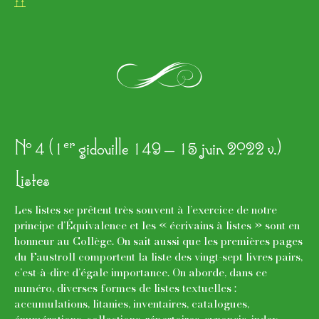
↑↑
i
o
er
N
4 (1
gidouille 149 – 15 juin 2022 v.)
Listes
Les listes se prêtent très souvent à l’exercice de notre
principe d’Équivalence et les « écrivains à listes » sont en
honneur au Collège. On sait aussi que les premières pages
du Faustroll comportent la liste des vingt-sept livres pairs,
c’est-à-dire d’égale importance. On aborde, dans ce
numéro, diverses formes de listes textuelles :
accumulations, litanies, inventaires, catalogues,