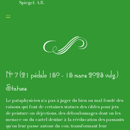
Spiegel, A.R.
↑↑
p
o
N
7 (21 pédale 150 - 15 mars 2023 vulg.)
Statues
Le pataphysicien n’a pas à juger du bien ou mal fondé des
raisons qui font de certaines statues des cibles pour jets
de peinture ou déjections, des déboulonnages dont on les
menace ou du cartel destiné à la rééducation des passants
qu’on leur passe autour du cou, transformant leur