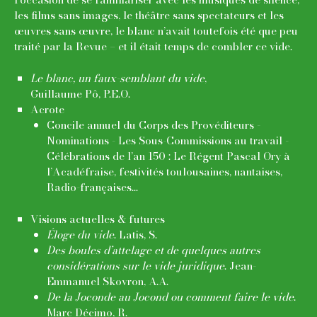
les films sans images, le théâtre sans spectateurs et les
œuvres sans œuvre, le blanc n’avait toutefois été que peu
traité par la Revue – et il était temps de combler ce vide.
Le blanc, un faux-semblant du vide
,
Guillaume Pô, P.E.O.
Acrote
Concile annuel du Corps des Provéditeurs -
Nominations - Les Sous-Commissions au travail -
Célébrations de l’an 150 : Le Régent Pascal Ory à
l’Acadéfraise, festivités toulousaines, nantaises,
Radio-françaises...
Visions actuelles & futures
Éloge du vide
. Latis, S.
Des boules d’attelage et de quelques autres
considérations sur le vide juridique
. Jean-
Emmanuel Skovron, A.A.
De la Joconde au Jocond ou comment faire le vide
.
Marc Décimo, R.