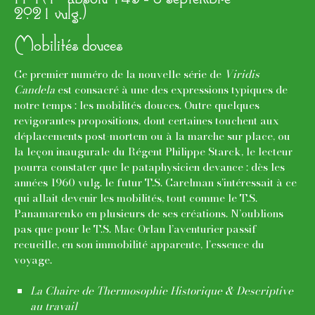
2021 vulg.)
Mobilités douces
Ce premier numéro de la nouvelle série de
Viridis
Candela
est consacré à une des expressions typiques de
notre temps : les mobilités douces. Outre quelques
revigorantes propositions, dont certaines touchent aux
déplacements post-mortem ou à la marche sur place, ou
la leçon inaugurale du Régent Philippe Starck, le lecteur
pourra constater que le pataphysicien devance : dès les
années 1960 vulg. le futur T.S. Carelman s’intéressait à ce
qui allait devenir les mobilités, tout comme le T.S.
Panamarenko en plusieurs de ses créations. N’oublions
pas que pour le T.S. Mac Orlan l’aventurier passif
recueille, en son immobilité apparente, l’essence du
voyage.
La Chaire de Thermosophie Historique & Descriptive
au travail