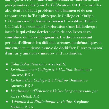
plus grands saints (voir
Le Publicateur
14). Deux articles
abordent le délicat problème du clinamen et de son
rapport avec la ’Pataphysique, le Collège et l’Oulipo.
C’était un vœu de feu notre ancien Provéditeur Éditeur
Général. Puis continue l’exploration d’une bibliothèque
invisible qui existe derrière celle de nos livres et est
constituée de livres imaginaires. Un discours savant
permet d’effleurer les difficiles arcanes mathématiques et
une étude minutieuse essaye de déchiffrer l’univers mental
d’un Jarry amateur d’insectes et d’arachnides.
Tohu-bohu
, Fernando Arrabal, S.
Le clinamen au Collège & à l’Oulipo
, Dominique
Lacaze, P.É.A.
Le hasard au Collège & à l’Oulipo
, Dominique
Lacaze, P.É A.
Le clinamen d’Épicure à Heisenberg en passant par
Jarry
, Géhat, A.E.
Addenda à la Bibliothèque invisible
, Stéphane
Mahieu, P.É.A.