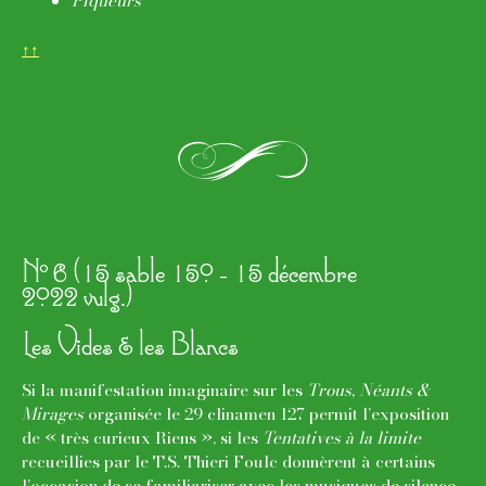
Piqueurs
↑↑
l
o
N
6 (15 sable 150 - 15 décembre
2022 vulg.)
Les Vides & les Blancs
Si la manifestation imaginaire sur les
Trous, Néants &
Mirages
organisée le 29 clinamen 127 permit l’exposition
de « très curieux Riens », si les
Tentatives à la limite
recueillies par le T.S. Thieri Foulc donnèrent à certains
l’occasion de se familiariser avec les musiques de silence,