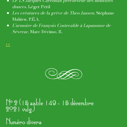
Le T.S Jacques Carelman précurseur des mobilités
douces
, Léger Péril
Les créatures de la grève de Theo Jansen
, Stéphane
Mahieu, P.É.A.
L’armoire de François Costecalde à Lapanouse de
Séverac
, Marc Décimo, R.
↑↑
e
o
N
2 (15 sable 149 - 15 décembre
2021 vulg.)
Numéro divers