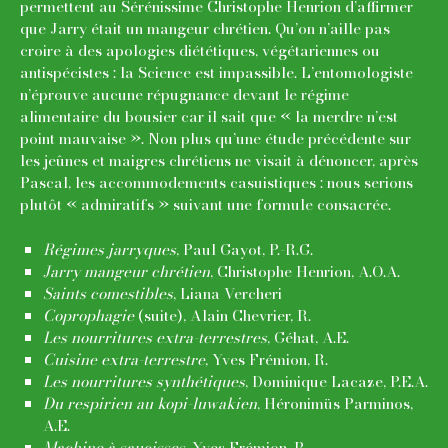
permettent au Sérénissime Christophe Henrion d’affirmer
que Jarry était un mangeur chrétien. Qu’on n’aille pas
croire à des apologies diététiques, végétariennes ou
antispécistes : la Science est impassible. L’entomologiste
n’éprouve aucune répugnance devant le régime
alimentaire du bousier car il sait que « la merdre n’est
point mauvaise ». Non plus qu’une étude précédente sur
les jeûnes et maigres chrétiens ne visait à dénoncer, après
Pascal, les accommodements casuistiques : nous serions
plutôt « admiratifs » suivant une formule consacrée.
Régimes jarryques
, Paul Gayot, P.-R.G.
Jarry mangeur chrétien
, Christophe Henrion, A.O.A.
Saints comestibles
, Liana Vercheri
Coprophagie
(suite), Alain Chevrier, R.
Les nourritures extra-terrestres
, Géhat, A.E.
Cuisine extra-terrestre
, Yves Frémion, R.
Les nourritures synthétiques
, Dominique Lacaze, P.E.A.
Du respirien au kopi-luwakien
, Héronimüs Parminos,
A.E.
Machine à saucisses
, Yves Frémion, R.