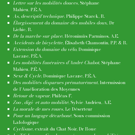
Lettre sur les mobilités douces
, Stéphane
Mahieu, P.É.A.
As, descriptif technique
, Philippe Starck, R.
Élargissement du domaine des mobiles doux
, Dr
Lichic, R.
De la marche-sur-place
, Héronimüs Parminos, A.E.
Accidents de bicyclette
, Élisabeth Chamontin, P.P. & R.
Extension du domaine du vélo
, Dominique
Lacaze, P.É.A.
Les mobilités funéraires d’André Chabot
, Stéphane
Mahieu, P.É.A.
Sexe & Cycle
, Dominique Lacaze, P.É.A.
Des mobilités disparues prématurément
, Intermission
de l’Amélioration des Moyennes
Retour de vapeur
, Philéas F.
Zoo-, digi- et auto-mobilité
, Sylvie Andrieu, A.E.
La morale de mes roues
, Le Déserteur
Pour un langage décarboné
, Sous-commission
Lalologique
Cyclisme
, extrait du Chat Noir, Dr Roue