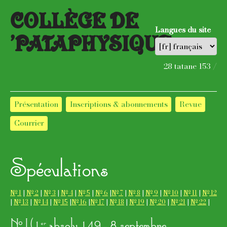
COLLÈGE DE
Langues du site
’PATAPHYSIQUE
28 tatane 153 /
Présentation
Inscriptions & abonnements
Revue
Courrier
Spécula­tions
o
o
o
o
o
o
o
o
o
o
o
o
N
1
|
N
2
|
N
3
|
N
4
|
N
5
|
N
6
|
N
7
|
N
8
|
N
9
|
N
10
|
N
11
|
N
12
o
o
o
o
o
o
o
o
o
o
|
N
13
|
N
14
|
N
15
|
N
16
|
N
17
|
N
18
|
N
19
|
N
20
|
N
21
|
N
22
|
o
N
I (1
absolu 149 - 8 septembre
er