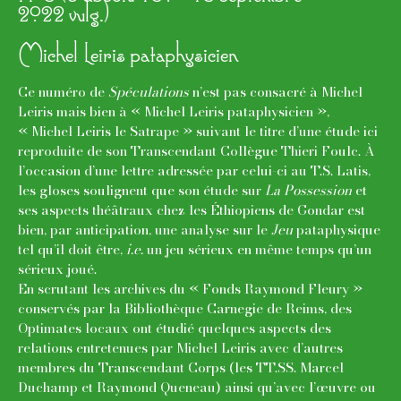
2022 vulg.)
Michel Leiris pataphysicien
Ce numéro de
Spéculations
n’est pas consacré à Michel
Leiris mais bien à « Michel Leiris pataphysicien »,
« Michel Leiris le Satrape » suivant le titre d’une étude ici
reproduite de son Transcendant Collègue Thieri Foulc. À
l’occasion d’une lettre adressée par celui-ci au T.S. Latis,
les gloses soulignent que son étude sur
La Possession
et
ses aspects théâtraux chez les Éthiopiens de Gondar est
bien, par anticipation, une analyse sur le
Jeu
pataphysique
tel qu’il doit être,
i.e.
un jeu sérieux en même temps qu’un
sérieux joué.
En scrutant les archives du « Fonds Raymond Fleury »
conservés par la Bibliothèque Carnegie de Reims, des
Optimates locaux ont étudié quelques aspects des
relations entretenues par Michel Leiris avec d’autres
membres du Transcendant Corps (les TT.SS. Marcel
Duchamp et Raymond Queneau) ainsi qu’avec l’œuvre ou