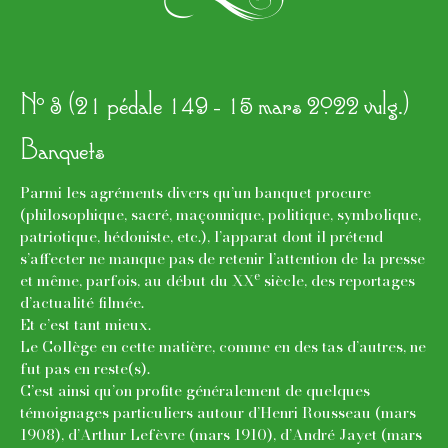
k
o
N
3 (21 pédale 149 - 15 mars 2022 vulg.)
Banquets
Parmi les agréments divers qu’un banquet procure
(philosophique, sacré, maçonnique, politique, symbolique,
patriotique, hédoniste, etc.), l’apparat dont il prétend
s’affecter ne manque pas de retenir l’attention de la presse
e
et même, parfois, au début du XX
siècle, des reportages
d’actualité filmée.
Et c’est tant mieux.
Le Collège en cette matière, comme en des tas d’autres, ne
fut pas en reste(s).
C’est ainsi qu’on profite généralement de quelques
témoignages particuliers autour d’Henri Rousseau (mars
1908), d’Arthur Lefèvre (mars 1910), d’André Jayet (mars