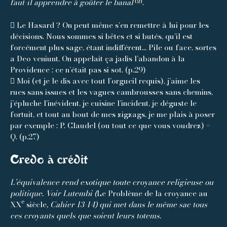
faut-il apprendre à goûter le banal
.
 Le Hasard ? On peut même s’en remettre à lui pour les
décisions. Nous sommes si bêtes et si butés, qu’il est
forcément plus sage, étant indifférent… Pile ou face, sortes
a Deo veniunt. On appelait ça jadis l’abandon à la
Providence : ce n’était pas si sot. (p.29)
 Moi (et je le dis avec tout l’orgueil requis), j’aime les
rues sans issues et les vagues cambrousses sans chemins,
j’épluche l’inévident, je cuisine l’incident, je déguste le
fortuit, et tout au bout de mes zigzags, je me plais à poser
par exemple : P. Claudel (ou tout ce que vous voudrez) =
Q. (p.27)
Credo à crédit
L’équivalence rend exotique toute croyance religieuse ou
politique. Voir Lutembi (
Le Problème de la croyance au
e
XX
siècle
, Cahier 13-14) qui met dans le même sac tous
ces croyants quels que soient leurs totems.