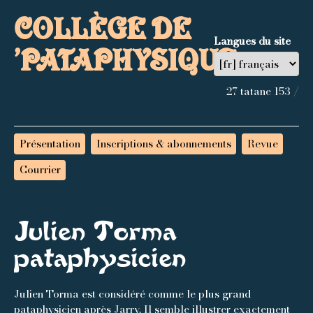
COLLÈGE DE
Langues du site
’PATAPHYSIQUE
27 tatane 153 /
Présentation
Inscriptions & abonnements
Revue
Courrier
Julien Torma
pataphysicien
Julien Torma est considéré comme le plus grand
pataphysicien après Jarry. Il semble illustrer exactement