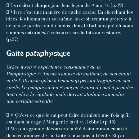
 Ils récitent chaque jour leur leçon de « moi ». (p.49)
 Vivre c’est une manière de cache-cache. En cherchant les
idées, les hommes et soi-même, on croit tenir un prétexte à
ne pas se perdre, ou du moins, dans le bal masqué où nous
sommes entraînés, à retrouver ses habits au vestiaire.
(p.27)
Gaité pataphysique
Grâce à son « expérience consommée de la
Pataphysique », Torma s’amuse du malheur, de son ennui
et de l’Absurde qu’on a beaucoup pris au tragique en son
siècle. Le pataphysicien « moyen » aura du mal à prendre
tout cela à la rigolade, mais devrait atteindre au moins
une certaine sérénité.
 « Qu’est-ce que le rat peut faire de mieux une fois qu’il
est dans la cage ? Manger le lard ». Hebbel. (p.45)
 Ma plus grande découverte a été d’aimer mon ennui et
de m’en amuser. Je l’ai faite à onze ans à l’école. Et j’ai