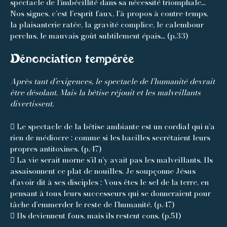
spectacle de l’imbécillité dans sa nécessité triomphale…
Nos signes, c’est l’esprit faux, l’à-propos à contre-temps,
la plaisanterie ratée, la gravité complice, le calembour
perclus, le mauvais goût subtilement épais… (p.33)
Dénonciation tempérée
Après tant d’exigences, le spectacle de l’humanité devrait
être désolant. Mais la bêtise réjouit et les malveillants
divertissent.
 Le spectacle de la bêtise ambiante est un cordial qui n’a
rien de médiocre : comme si les bacilles secrétaient leurs
propres antitoxines. (p.47)
 La vie serait morne s’il n’y avait pas les malveillants. Ils
assaisonnent ce plat de nouilles. Je soupçonne Jésus
d’avoir dit à ses disciples : Vous êtes le sel de la terre, en
pensant à tous leurs successeurs qui se donneraient pour
tâche d’emmerder le reste de l’humanité. (p.47)
 Ils deviennent fous, mais ils restent cons. (p.51)