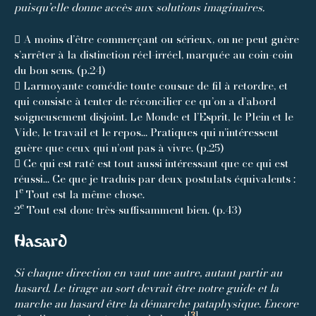
puisqu’elle donne accès aux solutions imaginaires.
 A moins d’être commerçant ou sérieux, on ne peut guère
s’arrêter à la distinction réel-irréel, marquée au coin-coin
du bon sens. (p.24)
 Larmoyante comédie toute cousue de fil à retordre, et
qui consiste à tenter de réconcilier ce qu’on a d’abord
soigneusement disjoint. Le Monde et l’Esprit, le Plein et le
Vide, le travail et le repos… Pratiques qui n’intéressent
guère que ceux qui n’ont pas à vivre. (p.25)
 Ce qui est raté est tout aussi intéressant que ce qui est
réussi… Ce que je traduis par deux postulats équivalents :
e
1
Tout est la même chose.
e
2
Tout est donc très-suffisamment bien. (p.43)
Hasard
Si chaque direction en vaut une autre, autant partir au
hasard. Le tirage au sort devrait être notre guide et la
marche au hasard être la démarche pataphysique. Encore
[
3
]