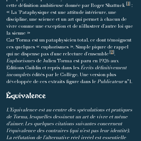
[
1
]
cette définition ambitieuse donnée par Roger Shattuck
:
« La ’Pataphysique est une attitude intérieure, une
discipline, une science et un art qui permet à chacun de
vivre comme une exception et de n’illustrer d’autre loi que
la sienne »
Car Torma est un pataphysicien total, ce dont témoignent
ces quelques « euphorismes ». Simple piqure de rappel
[
2
]
qui ne dispense pas d’une relecture d’ensemble
.
Euphorismes
de Julien Torma est paru en 1926 aux
Éditions Guiblin et repris dans les
Écrits définitivement
incomplets
édités par le Collège. Une version plus
développée de ces extraits figure dans le
Publicateur
n°1.
Équivalence
L’Equivalence est au centre des spéculations et pratiques
de Torma, lesquelles dessinent un art de vivre et même
d’aimer. Les quelques citations suivantes concernent
l’équivalence des contraires (qui n’est pas leur identité).
La réfutation de l’alternative réel-irréel est essentielle