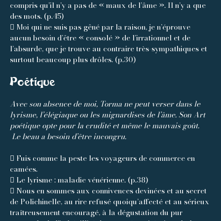
compris qu’il n’y a pas de « maux de l’âme ». Il n’y a que
des mots. (p.45)
 Moi qui ne suis pas gêné par la raison, je n’éprouve
aucun besoin d’être « consolé » de l’irrationnel et de
l’absurde, que je trouve au contraire très-sympathiques et
surtout beaucoup plus drôles. (p.30)
Poétique
Avec son absence de moi, Torma ne peut verser dans le
lyrisme, l’élégiaque ou les mignardises de l’âme. Son Art
poétique opte pour la crudité et même le mauvais goût.
⁬ Le beau a besoin d’être incongru.
 Fuis comme la peste les voyageurs de commerce en
camées.
 Le lyrisme : maladie vénérienne. (p.38)
 Nous en sommes aux connivences devinées et au secret
de Polichinelle, au rire refusé quoiqu’affecté et au sérieux
traîtreusement encouragé, à la dégustation du pur