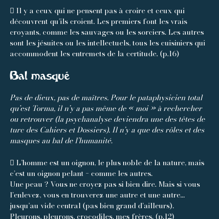
 Il y a ceux qui ne pensent pas à croire et ceux qui
découvrent qu’ils croient. Les premiers font les vrais
croyants, comme les sauvages ou les sorciers. Les autres
sont les jésuites ou les intellectuels, tous les cuisiniers qui
accommodent les entremets de la certitude. (p.16)
Bal masqué
Pas de dieux, pas de maîtres. Pour le pataphysicien total
qu’est Torma, il n’y a pas même de « moi » à rechercher
ou retrouver (la psychanalyse deviendra une des têtes de
turc des Cahiers et Dossiers). Il n’y a que des rôles et des
masques au bal de l’humanité.
 L’homme est un oignon, le plus noble de la nature, mais
c’est un oignon pelant − comme les autres.
Une peau ? Vous ne croyez pas si bien dire. Mais si vous
l’enlevez, vous en trouverez une autre et une autre…
jusqu’au vide central (pas bien grand d’ailleurs).
Pleurons, pleurons, crocodiles, mes frères. (p.12)