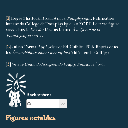
[
1
]
Roger Shattuck,
Au seuil de la ’Pataphysique
, Publication
interne du Collège de ’Pataphysique. An XC E.P. Le texte figure
aussi dans le
Dossier
13 sous le titre
À la Quête de la
’Pataphysique active
.
[
2
]
Julien Torma,
Euphorismes
, Ed. Guiblin, 1926. Repris dans
les
Écrits définitivement incomplets
édités par le Collège.
[
3
]
Voir le
Guide de la région de Vrigny
.
Subsidia
n° 3-4.
Rechercher :
Figures notables