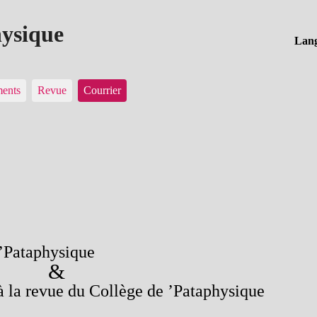
hysique
Lang
ments
Revue
Courrier
 ’Pataphysique
&
à la revue du Collège de ’Pataphysique