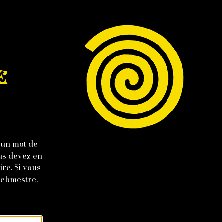
E
 un mot de
ous devez en
re. Si vous
webmestre
.