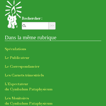
Rechercher :
Dans la même rubrique
Spécula­tions
Le Publi­ca­teur
Le Corres­pon­dan­cier
Les Carnets trimes­triels
L’Expec­ta­teur
du Cymba­lum Pata­phy­si­cum
Les Moni­toires
du Cymba­lum Pata­phy­si­cum