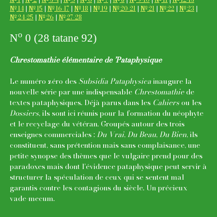
o
o
o
o
o
o
o
o
o
N
14
|
N
15
|
N
16-17
|
N
18
|
N
19
|
N
20-21
|
N
21
|
N
22
|
N
23
|
o
o
o
N
24-25
|
N
26
|
N
27-28
o
N
0 (28 tatane 92)
Chrestomathie élémentaire de ’Pataphysique
Le numéro zéro des
Subsidia Pataphysica
inaugure la
nouvelle série par une indispensable
Chrestomathie
de
textes pataphysiques. Déjà parus dans les
Cahiers
ou les
Dossiers
, ils sont ici réunis pour la formation du néophyte
et le recyclage du vétéran. Groupés autour des trois
enseignes commerciales :
Du Vrai
,
Du Beau
,
Du Bien
, ils
constituent, sans prétention mais sans complaisance, une
petite synopse des thèmes que le vulgaire prend pour des
paradoxes mais dont l’évidence pataphysique peut servir à
structurer la spéculation de ceux qui se sentent mal
garantis contre les contagions du siècle. Un précieux
vade-mecum.