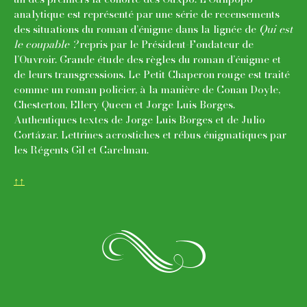
analytique est représenté par une série de recensements
des situations du roman d’énigme dans la lignée de
Qui est
le coupable ?
repris par le Président-Fondateur de
l’Ouvroir. Grande étude des règles du roman d’énigme et
de leurs transgressions. Le Petit Chaperon rouge est traité
comme un roman policier, à la manière de Conan Doyle,
Chesterton, Ellery Queen et Jorge Luis Borges.
Authentiques textes de Jorge Luis Borges et de Julio
Cortázar. Lettrines acrostiches et rébus énigmatiques par
les Régents Gil et Carelman.
↑↑
o