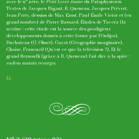
avec le n
zéro, le
Petit Livre Jaune
du Pataphysicien.
Textes de Jacques Rigaut, R. Queneau, Jacques Prévert,
Jean Ferry, dessins de Max Ernst, Paul-Émile Victor et (en
grand nombre) de Pierre Bassard. Études de Tavera (la
sextine : cette étude est la source des prodigieux
développements donnés à cette forme par l’Oulipo),
Duchateau (G. Ohnet), Gayot (Géographie imaginaire),
Chaise, Francueil (Qu’est-ce que la télévision ?). Et le
grand Bernoulli (grâce à R. Queneau) fait dire à la spire :
eadem mutata resurgo
.
↑↑
e
o