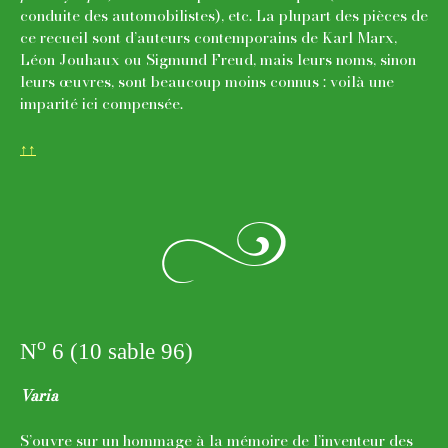
conduite des automobilistes), etc. La plupart des pièces de
ce recueil sont d’auteurs contemporains de Karl Marx,
Léon Jouhaux ou Sigmund Freud, mais leurs noms, sinon
leurs œuvres, sont beaucoup moins connus : voilà une
imparité ici compensée.
↑↑
z
o
N
6 (10 sable 96)
Varia
S’ouvre sur un hommage à la mémoire de l’inventeur des