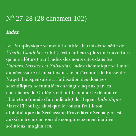
o
N
27-28 (28 clinamen 102)
Index
La Pataphysique se met à la table ; la troisième série de
Viridis Candela
se clôt (c’est d’ailleurs plus une ouverture
qu’une clôture) par l’index des noms cités dans les
Cahiers
,
Dossiers
et
Subsidia
(l’index thématique se limite
au nécessaire et au suffisant : le maître-mot de Bosse-de-
Nage). Indispensable à l’utilisation des données
scientifiques accumulées en vingt-cinq ans par les
chercheurs du Collège, cet outil, comme le démontre
l’Indiction (munie d’un Indicule) du Régent
Indicifique
Marcel Troulay, ainsi que le roman-feuilleton
alphabétique du Sérénissme Provéditeur Senninger, est
aussi un tremplin pour de somptueusement inutiles
solutions imaginaires.