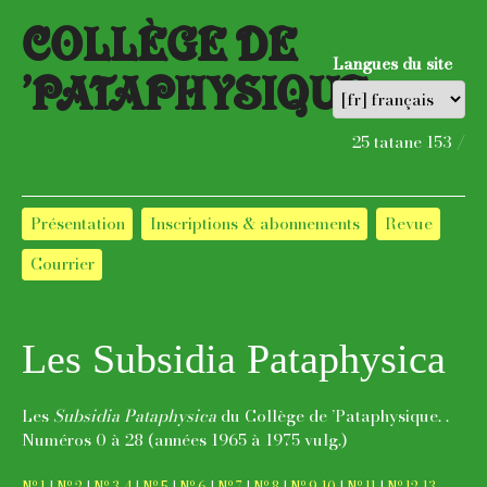
COLLÈGE DE
Langues du site
’PATAPHYSIQUE
25 tatane 153 /
Présentation
Inscriptions & abonnements
Revue
Courrier
Les Subsi­dia Pata­physica
Les
Subsidia Pataphysica
du Collège de ’Pataphysique. .
Numéros 0 à 28 (années 1965 à 1975 vulg.)
o
o
o
o
o
o
o
o
o
o
N
1
|
N
2
|
N
3-4
|
N
5
|
N
6
|
N
7
|
N
8
|
N
9-10
|
N
11
|
N
12-13