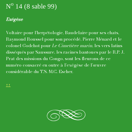
o
N
14 (8 sable 99)
Exégèse
Voltaire pour l’herpétologie, Baudelaire pour ses chats,
Raymond Roussel pour son procédé, Pierre Ménard et le
colonel Godchot pour
Le Cimetière marin
, les vers latins
disséqués par Saussure, les racines bantoues par le R.P. J.
Prat des missions du Congo, sont les fleurons de ce
numéro consacré en outre à l’exégèse de l’œuvre
considérable du T.S. M.C. Escher.
↑↑
g