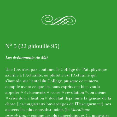
e
o
N
5 (22 gidouille 95)
Les événements de Mai
Une fois n’est pas coutume, le Collège de ’Pataphysique
sacrifie à l’Actualité, ou plutôt c’est l’Actualité qui
s’immole sur l’autel du Collège, puisque ce numéro,
compilé avant ce que les bons esprits ont bien voulu
appeler « événements », voire « révolution », ou même
« crise de civilisation » décelait déjà toute la genèse de la
chose (les magistraux bavardages de l’Enseignement), ses
aspects les plus consubstantiels (le
Moralisme
prosélytique
) comme les plus anecdotiques (la mauvaise