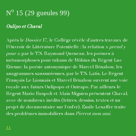
o
N
15 (29 gueules 99)
Oulipo et Chaval
Après le
Dossier
17, le Collège révèle d’autres travaux de
l’Ouvroir de Littérature Potentielle : la relation
x prend y
pour z
, par le T.S. Raymond Queneau, les poèmes à
métamorphoses pour rubans de Möbius du Régent Luc
Étienne, la poésie antonymique de Marcel Bénabou, les
anagrammes saussuriennes, par le T.S. Latis. Le Régent
François Le Lionnais et Marcel Bénabou ouvrent une voie
royale aux futurs Oulipopo et Outrapo. Par ailleurs le
Régent Mario Ruspoli et Alain Mignien présentent Chaval,
avec de nombreux inédits (lettres, dessins, textes et un
projet de documentaire sur l’enfer). Émile Lesaffre traite
des problèmes immobiliers dans
Pierrot mon ami
.
↑↑