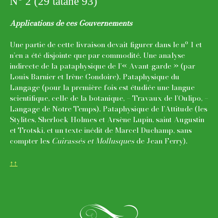
N
2 (29 tatane 93)
Applications de ces Gouvernements
o
Une partie de cette livraison devait figurer dans le n
1 et
n’en a été disjointe que par commodité. Une analyse
indirecte de la pataphysique de l’« Avant-garde » (par
Louis Barnier et Irène Gondoire). Pataphysique du
Langage (pour la première fois est étudiée une langue
scientifique, celle de la botanique, – Travaux de l’Oulipo, –
Langage de Notre Temps). Pataphysique de l’Attitude (les
Stylites, Sherlock Holmes et Arsène Lupin, saint Augustin
et Trotski, et un texte inédit de Marcel Duchamp, sans
compter les
Cuirassés et Mollusques
de Jean Ferry).
↑↑
j