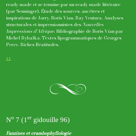
ready-made et se termine par un ready-made littéraire
(par Senninger). Étude des sources, ancêtres et
inspirations de Jarry, Boris Vian, Ray Ventura. Analyses
structurales et impressionnistes des
Nouvelles
Impressions d’Afrique
. Bibliographie de Boris Vian par
Michel Rybalka. Textes lipogrammatiques de Georges
Perec. Riches Béatitudes.
↑↑
k
o
er
N
7 (1
gidouille 96)
Fanzines et crambophyllologie