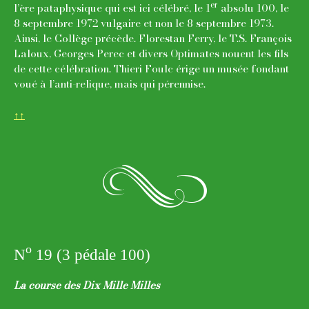
er
l’ère pataphysique qui est ici célébré, le 1
absolu 100, le
8 septembre 1972 vulgaire et non le 8 septembre 1973.
Ainsi, le Collège précède. Florestan Ferry, le T.S. François
Laloux, Georges Perec et divers Optimates nouent les fils
de cette célébration. Thieri Foulc érige un musée fondant
voué à l’anti-relique, mais qui pérennise.
↑↑
o
o
N
19 (3 pédale 100)
La course des Dix Mille Milles