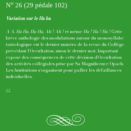
o
N
26 (29 pédale 102)
Variation sur le Ha ha
A A
,
Ha Ha
,
Ha-Ha
,
Ah ! Ah !
et même
Ha ! Ha ! Ha !
Cette
brève anthologie des modulations autour du monosyllabe
tautologique est le dernier numéro de la revue du Collège
précédant l’Occultation, sinon le dernier mot. Important
exposé des conséquences de cette décision d’Occultation
des activités collégiales prise par Sa Magnificence Opach.
Les Institutions s’organisent pour pallier les défaillances
individuelles.
↑↑
f