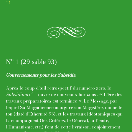
↑↑
g
o
N
1 (29 sable 93)
Gouvernements pour les Subsidia
Après le coup d’œil rétrospectif du numéro zéro, le
o
Subsidium
n
1 ouvre de nouveaux horizons : « L’ère des
travaux préparatoires est terminée ». Le Message, par
lequel Sa Magnificence inaugure son Magistère, donne le
ton (daté d’Éthernité 93), et les travaux idéotomiques qui
l’accompagnent (les Critères, le Général, la Feinte,
l’Humanisme, etc.) font de cette livraison, conjointement
o