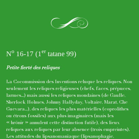
i
o
er
N
16-17 (1
tatane 99)
Petite fierté des reliques
La Cocommission des Inventions reluque les reliques. Non
seulement les reliques religieuses (chefs, faces, prépuces,
larmes...) mais aussi les reliques mondaines (de Gaulle,
Sherlock Holmes, Johnny Hallyday, Voltaire, Marat, Che
Guevara...), des reliques les plus matérielles (coprolithes
ou étrons fossiles) aux plus imaginaires (mais les
« hrönir » annulent cette distinction futile), des lieux
reliques aux reliques par leur absence (trois empreintes).
Les attitudes du lipsanomaniaque (lipsanophagie,