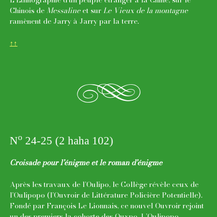
Chinois de
Messaline
et sur
Le Vieux de la montagne
ramènent de Jarry à Jarry par la terre.
↑↑
g
o
N
24-25 (2 haha 102)
Croisade pour l’énigme et le roman d’énigme
Après les travaux de l’Oulipo, le Collège révèle ceux de
l’Oulipopo (l’Ouvroir de Littérature Policière Potentielle).
Fondé par François Le Lionnais, ce nouvel Ouvroir rejoint
un des premiers la cohorte des Ouxpo. L’Oulipopo