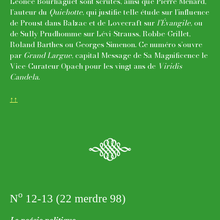
Léonce Bourliaguet sont scrutés, ainsi que Pierre Ménard,
l’auteur du
Quichotte
, qui justifie telle étude sur l’influence
de Proust dans Balzac et de Lovecraft sur
l’Évangile
, ou
de Sully Prudhomme sur Lévi-Strauss, Robbe-Grillet,
Roland Barthes ou Georges Simenon. Ce numéro s’ouvre
par
Grand Largue
, capital Message de Sa Magnificence le
Vice-Curateur Opach pour les vingt ans de
Viridis
Candela
.
↑↑
q
o
N
12-13 (22 merdre 98)