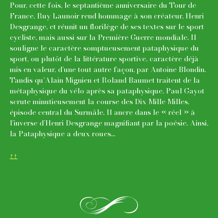
Pour, cette fois, le septantième anniversaire du Tour de
France, Ruy Launoir rend hommage à son créateur, Henri
Desgrange, et réunit un florilège de ses textes sur le sport
cycliste, mais aussi sur la Première Guerre mondiale. Il
souligne le caractère somptueusement pataphysique du
sport, ou plutôt de la littérature sportive, caractère déjà
mis en valeur, d’une tout autre façon, par Antoine Blondin.
Tandis qu’Alain Mignien et Roland Baumet traitent de la
métaphysique du vélo après sa pataphysique, Paul Gayot
scrute minutieusement la course des Dix Mille Milles,
épisode central du Surmâle. Il ancre dans le « réel » à
l’inverse d’Henri Desgrange magnifiant par la poésie. Ainsi,
la Pataphysique a deux roues...
↑↑
l