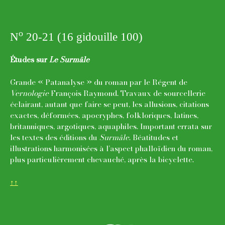
o
N
20-21 (16 gidouille 100)
Études sur
Le Surmâle
Grande « Patanalyse » du roman par le Régent de
Vernologie
François Raymond. Travaux de sourcellerie
éclairant, autant que faire se peut, les allusions, citations
exactes, déformées, apocryphes, folkloriques, latines,
britanniques, argotiques, aquaphiles. Important errata sur
les textes des éditions du
Surmâle
. Béatitudes et
illustrations harmonisées à l’aspect phalloïdien du roman,
plus particulièrement chevauché, après la bicyclette.
↑↑