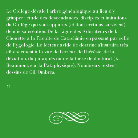
Le Collège dévale l’arbre généalogique au lieu d’y
grimper : étude des descendances, disciples et imitations
du Collège qui sont apparus (et dont certains survivent)
depuis sa création. De la Ligue des Adorateurs de la
Chouette à la Faculté de Catachimie en passant par celle
de Pygologie. Le lecteur avide de doctrine s’instruira très
efficacement à la vue de l’erreur, de l’hérésie, de la
déviation, du pataquès ou de la thèse de doctorat (K.
Beaumont, sur la Pataphysique). Nombreux textes ;
dessins de Gil. Ombres.
↑↑
g