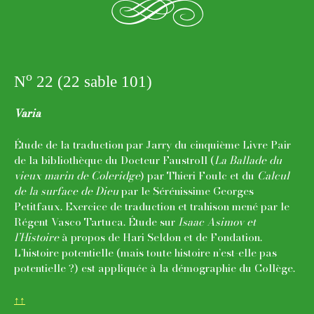
h
o
N
22 (22 sable 101)
Varia
Étude de la traduction par Jarry du cinquième Livre Pair
de la bibliothèque du Docteur Faustroll (
La Ballade du
vieux marin de Coleridge
) par Thieri Foulc et du
Calcul
de la surface de Dieu
par le Sérénissime Georges
Petitfaux. Exercice de traduction et trahison mené par le
Régent Vasco Tartuca. Étude sur
Isaac Asimov et
l’Histoire
à propos de Hari Seldon et de Fondation.
L’histoire potentielle (mais toute histoire n’est-elle pas
potentielle ?) est appliquée à la démographie du Collège.
↑↑