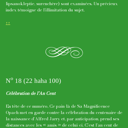
lipsanokleptie, surenchère) sont examinées. Un précieux
index témoigne de l’illimitation du sujet.
↑↑
h
o
N
18 (22 haha 100)
Célébration de l’An Cent
En tête de ce numéro, Ce pain-là de Sa Magnificence
Opach met en garde contre la célébration du centenaire de
la naissance d’Alfred Jarry et, par anticipation, prend ses
distances avec les « amis » de celui-ci. C’est l’an cent de