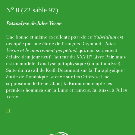
o
N
8 (22 sable 97)
Patanalyse de Jules Verne
Une bonne et même excellente part de ce
Subsidium
est
occupée par une étude de François Raymond :
Jules
Verne et le mouvement perpétuel
, qui, non seulement
e
éclaire d’un jour neuf l’auteur du XXVII
Livre Pair, mais
est un modèle d’analyse pataphysique (ou patanalyse).
Suite du travail de Keith Beaumont sur la ’Pataphysique ;
étude de Dominique Lacaze sur les Critères ; Une
supposition de René Clair ; K. Kirmu contemple les
premiers hommes sur la Lune et ramène, lui aussi, à Jules
Verne.
↑↑