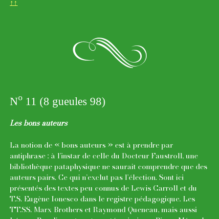
↑↑
n
o
N
11 (8 gueules 98)
Les bons auteurs
La notion de « bons auteurs » est à prendre par
antiphrase : à l’instar de celle du Docteur Faustroll, une
bibliothèque pataphysique ne saurait comprendre que des
auteurs pairs. Ce qui n’exclut pas l’élection. Sont ici
présentés des textes peu connus de Lewis Carroll et du
T.S. Eugène Ionesco dans le registre pédagogique. Les
TT.SS. Marx Brothers et Raymond Queneau, mais aussi