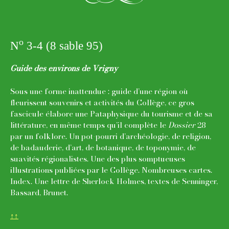
o
N
3-4 (8 sable 95)
Guide des environs de Vrigny
Sous une forme inattendue : guide d’une région où
fleurissent souvenirs et activités du Collège, ce gros
fascicule élabore une Pataphysique du tourisme et de sa
littérature, en même temps qu’il complète le
Dossier
28
par un folklore. Un pot-pourri d’archéologie, de religion,
de badauderie, d’art, de botanique, de toponymie, de
suavités régionalistes. Une des plus somptueuses
illustrations publiées par le Collège. Nombreuses cartes.
Index. Une lettre de Sherlock Holmes, textes de Senninger,
Bassard, Brunet.
↑↑