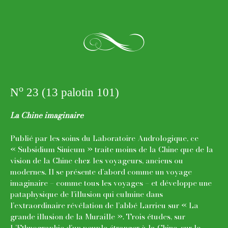
j
o
N
23 (13 palotin 101)
La Chine imaginaire
Publié par les soins du Laboratoire Andrologique, ce
« Subsidium Sinicum » traite moins de la Chine que de la
vision de la Chine chez les voyageurs, anciens ou
modernes. Il se présente d’abord comme un voyage
imaginaire – comme tous les voyages – et développe une
pataphysique de l’illusion qui culmine dans
l’extraordinaire révélation de l’abbé Larrieu sur « La
grande illusion de la Muraille ». Trois études, sur
L’Ethnographie d’un peuple étranger à la Chine, sur le