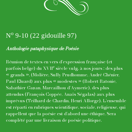
n
o
N
9-10 (22 gidouille 97)
Anthologie pataphysique de Poésie
Réunion de textes en vers d’expression française (et
e
parfois belge) du XVll
siècle vulg. à nos jours : des plus
« grands », (Molière, Sully Prudhomme, André Chénier,
Paul Eluard) aux plus « modestes » (Robert Ratonie,
Sabathier-Gazan, Marcailhou d’Aymeric), des plus
attendus (François Coppée, Anaïs Ségalas) aux plus
imprévus (Teilhard de Chardin, Henri Allorge). L’ensemble
est réparti en rubriques scientifique, sociale, religieuse, qui
rappellent que la poésie est d’abord une éthique. Sera
complété par une livraison de poésie politique.