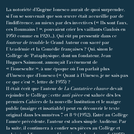
La notoriété d’Eugène Ionesco aurait de quoi surprendre,
si l’on se souvenait que son œuvre était accueillie par de
l’indifférence, au mieux par des invectives (« Ils sont faux,
ces Roumains ! », pouvaient crier les vaillants Gaulois en
1950 comme en 1920…). Qui eût pu pressentir dans ce
fouteur de trouble
le Grand Auteur con-sacré par
l’Académie et la Comédie françaises ? Qui, sinon le
Collège de ’Pataphysique, dont un fondateur, Jean-
Hugues Sainmont, annonçait l’avènement de
« l’ionesculte », à une époque où l’on parlait plus
d’Unesco que d’Ionesco (« Quant à l’Unesco, je ne sais pas
ce que c’est », lettre de 1955) ?
Il était écrit que l’auteur de
La Cantatrice chauve
devait
rejoindre le Collège : cette
anti-pièce
est saluée dès les
premiers
Cahiers
de la nouvelle Institution et le maigre
public (maigre et insatiable) peut en découvrir le texte
original dans les numéros 7 et 8-9 (1952). Entré au Collège
l’année précédente, l’auteur est alors simple Auditeur. Par
la suite, il continuera à confier ses pièces au Collège et