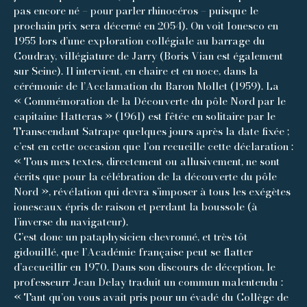
pas encore né – pour parler rhinocéros – puisque le
prochain prix sera décerné en 2054). On voit Ionesco en
1955 lors d’une exploration collégiale au barrage du
Coudray, villégiature de Jarry (Boris Vian est également
sur Seine). Il intervient, en chaire et en noce, dans la
cérémonie de l’Acclamation du Baron Mollet (1959). La
« Commémoration de la Découverte du pôle Nord par le
capitaine Hatteras » (1961) est fêtée en solitaire par le
Transcendant Satrape quelques jours après la date fixée ;
c’est en cette occasion que l’on recueille cette déclaration :
« Tous mes textes, directement ou allusivement, ne sont
écrits que pour la célébration de la découverte du pôle
Nord », révélation qui devra s’imposer à tous les exégètes
ionescaux épris de raison et perdant la boussole (à
l’inverse du navigateur).
C’est donc un pataphysicien chevronné, et très tôt
gidouillé, que l’Académie française peut se flatter
d’accueillir en 1970. Dans son discours de déception, le
professeurr Jean Delay traduit un commun malentendu :
« Tant qu’on vous avait pris pour un évadé du Collège de