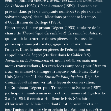
celui-ci publiera encore
L’avenir est dans les œufs
(1955),
Le Tableau
(1957),
Pièce à quatre
(1959)… Ionesco est
présent dans près de cinquante numéros (et plus de cent
soixante pages) des publications précédant le temps
d’Occultation du Collège (1975).
Entretemps, il a été promu Régent (1953), titulaire de la
chaire de
Théorétique Circulaire & Circumcirculatoire
,
qui traduit la structure de ses pièces, mais aussi les
préoccupations patapédagogiques à l’œuvre dans
l’œuvre. Dans la mise en pièces de l’éducation, on
rappellera :
La Leçon
(étudiée dans le Cahier 8-9),
Jacques ou la Soumission
et, moins célèbres mais non
moins transcendants, les exercices composés pour
Mise en
train
, un manuel de langue française publié aux États-
Unis (dans le n° 11 des
Subsidia Pataphysica
). Déjà,
La
Cantatrice
était une véritable leçon de conversation.
Le Culminant Régent, puis Transcendant Satrape (1957)
participe à maintes incursions et excursions collégiales. Le
8 août 1954, il reçoit à Honfleur le Prix Séculaire
d’Horticulture Allaisienne dont il est le premier et à ce
jour l’unique titulaire (le prochain lauréat n’est peut-être