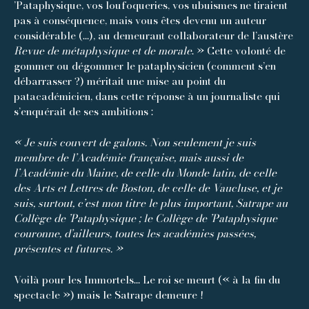
’Pataphysique, vos loufoqueries, vos ubuismes ne tiraient
pas à conséquence, mais vous êtes devenu un auteur
considérable (…), au demeurant collaborateur de l’austère
Revue de métaphysique et de morale
. » Cette volonté de
gommer ou dégommer le pataphysicien (comment s’en
débarrasser ?) méritait une mise au point du
patacadémicien, dans cette réponse à un journaliste qui
s’enquérait de ses ambitions :
« Je suis couvert de galons. Non seulement je suis
membre de l’Académie française, mais aussi de
l’Académie du Maine, de celle du Monde latin, de celle
des Arts et Lettres de Boston, de celle de Vaucluse, et je
suis, surtout, c’est mon titre le plus important, Satrape au
Collège de ’Pataphysique ; le Collège de ’Pataphysique
couronne, d’ailleurs, toutes les académies passées,
présentes et futures. »
Voilà pour les Immortels… Le roi se meurt (« à la fin du
spectacle ») mais le Satrape demeure !