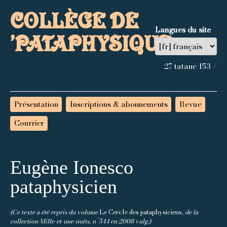
COLLÈGE DE
Langues du site
’PATAPHYSIQUE
27 tatane 153 /
Présentation
Inscriptions & abonnements
Revue
Courrier
Eugène Ionesco
pataphysicien
(Ce texte a été repris du volume
Le Cercle des pataphysiciens
, de la
collection Mille-et-une-nuits, n¨544 en 2008 vulg.)